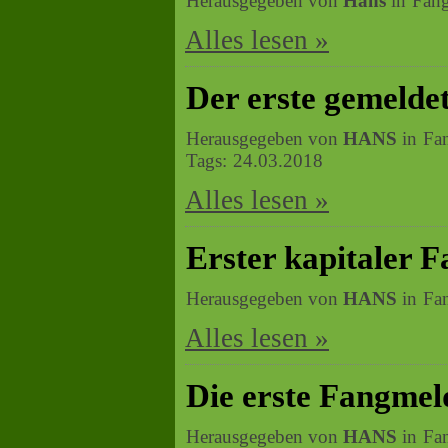
Herausgegeben von
Hans
in
Fan
Alles lesen »
Der erste gemeldet
Herausgegeben von
HANS
in
Fa
Tags:
24.03.2018
Alles lesen »
Erster kapitaler F
Herausgegeben von
HANS
in
Fa
Alles lesen »
Die erste Fangmel
Herausgegeben von
HANS
in
Fa