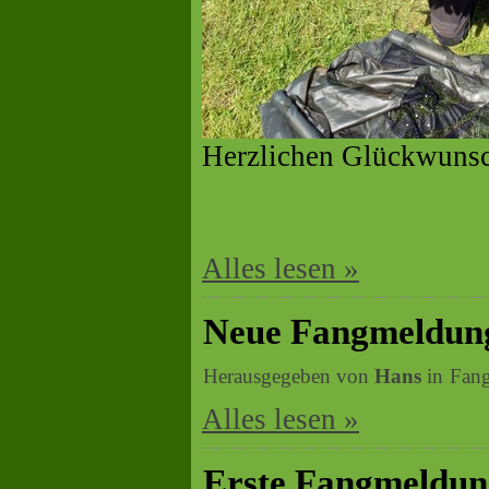
Herzlichen Glückwunsc
Alles lesen »
Neue Fangmeldun
Herausgegeben von
Hans
in
Fan
Alles lesen »
Erste Fangmeldung