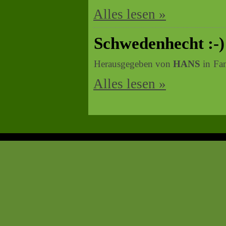
Alles lesen »
Schwedenhecht :-)
Herausgegeben von
HANS
in
Fa
Alles lesen »