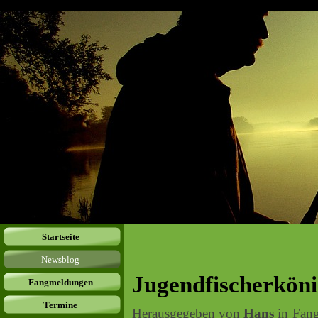
Startseite
Newsblog
Jugendfischerköni
Fangmeldungen
Termine
Herausgegeben von
Hans
in
Fan