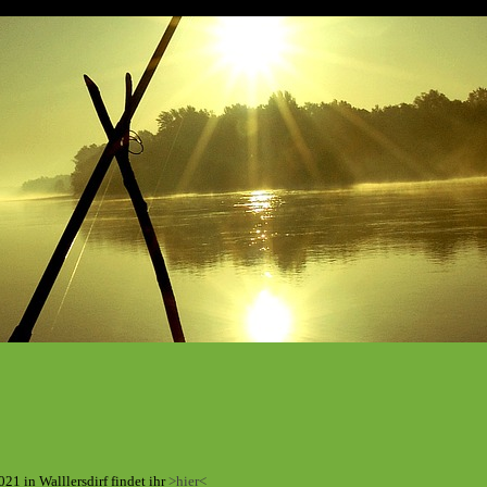
1 in Walllersdirf findet ihr
>hier<