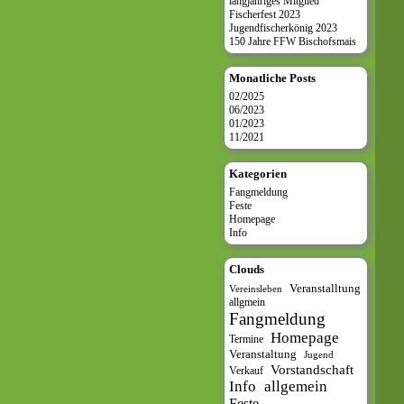
langjähriges Mitglied
Fischerfest 2023
Jugendfischerkönig 2023
150 Jahre FFW Bischofsmais
Monatliche Posts
02/2025
06/2023
01/2023
11/2021
Kategorien
Fangmeldung
Feste
Homepage
Info
Clouds
Veranstalltung
Vereinsleben
allgmein
Fangmeldung
Homepage
Termine
Veranstaltung
Jugend
Vorstandschaft
Verkauf
Info
allgemein
Feste