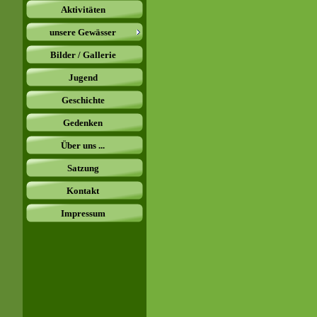
Aktivitäten
unsere Gewässer
Bilder / Gallerie
Jugend
Geschichte
Gedenken
Über uns ...
Satzung
Kontakt
Impressum