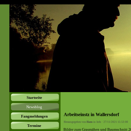
Startseite
Newsblog
Arbeitseinstz in Wallersdorf
Fangmeldungen
Herausgegeben von
Hans
in
Info
· 27/11/2021 15:53:00
Termine
Bilder zum Grasmähen und Baumschnitt 202