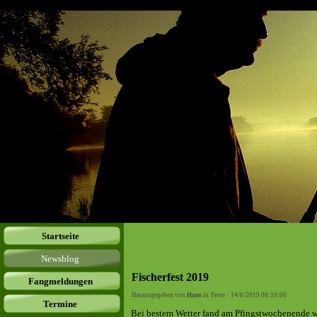
Startseite
Newsblog
Fischerfest 2019
Fangmeldungen
Herausgegeben von
Hans
in
Feste
· 14/6/2019 00:10:00
Termine
Bei bestem Wetter fand am Pfingstwochenende wie