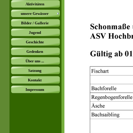
Aktivitäten
unsere Gewässer
Bilder / Gallerie
Jugend
Geschichte
Gedenken
Über uns ...
Satzung
Kontakt
Impressum