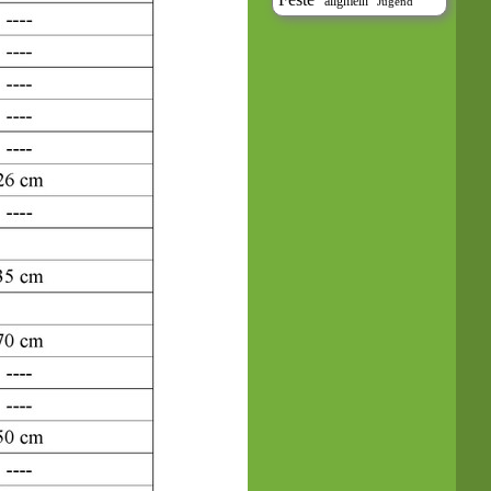
allgmein
Jugend