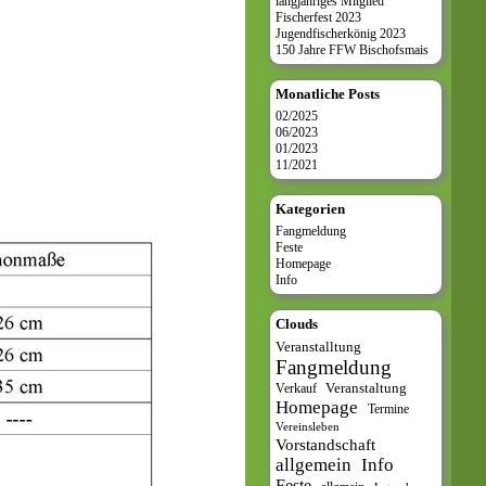
langjähriges Mitglied
Fischerfest 2023
Jugendfischerkönig 2023
150 Jahre FFW Bischofsmais
Monatliche Posts
02/2025
06/2023
01/2023
11/2021
Kategorien
Fangmeldung
Feste
Homepage
Info
Clouds
Veranstalltung
Fangmeldung
Veranstaltung
Verkauf
Homepage
Termine
Vereinsleben
Vorstandschaft
allgemein
Info
Feste