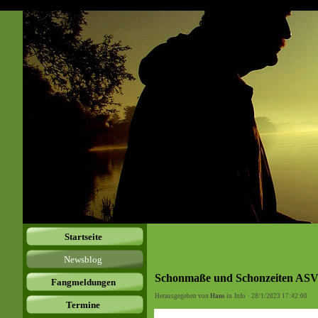
Startseite
Newsblog
Schonmaße und Schonzeiten ASV
Fangmeldungen
Herausgegeben von
Hans
in
Info
· 28/1/2023 17:42:00
Termine