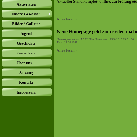
Aktueller Stand komplett online, zur Prüfung etc.
Aktivitäten
unsere Gewässer
Alles lesen »
Bilder / Gallerie
Neue Homepage geht zum ersten mal o
Jugend
Herausgegeben von
ADMIN
in
Homepage
· 25/4/2015 09:51:00
Geschichte
Tags:
25.04.2015
Alles lesen »
Gedenken
Über uns ...
Satzung
Kontakt
Impressum