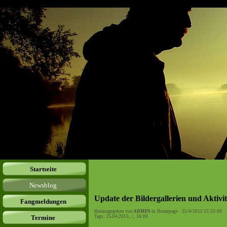
Startseite
Newsblog
Update der Bildergallerien und Aktivi
Fangmeldungen
Herausgegeben von
ADMIN
in
Homepage
· 25/4/2015 15:53:00
Termine
Tags:
25.04.2015
,
/
,
16:00